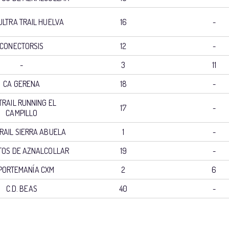
ULTRA TRAIL HUELVA
16
-
CONECTORSIS
12
-
-
3
11
CA GERENA
18
-
.TRAIL RUNNING EL
17
-
CAMPILLO
RAIL SIERRA ABUELA
1
-
TOS DE AZNALCOLLAR
19
-
PORTEMANÍA CXM
2
6
C.D. BEAS
40
-
PUESTO
PUESTO
CLUB
CATEGORIA
FEMENIN