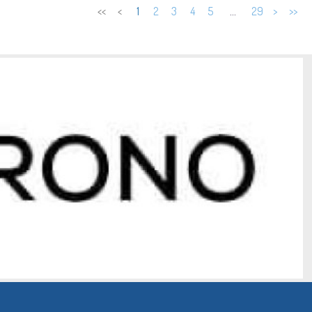
<<
<
1
2
3
4
5
…
29
>
>>