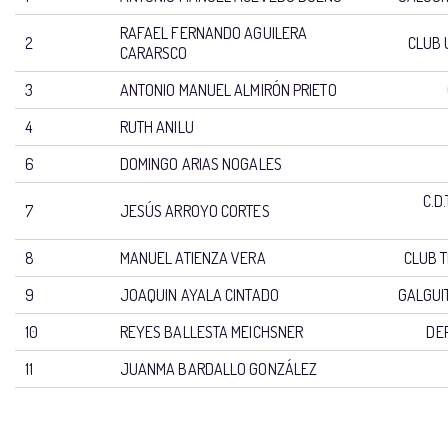
RAFAEL FERNANDO AGUILERA
2
CLUB 
CARARSCO
3
ANTONIO MANUEL ALMIRÓN PRIETO
4
RUTH ANILU
6
DOMINGO ARIAS NOGALES
C.D
7
JESÚS ARROYO CORTES
8
MANUEL ATIENZA VERA
CLUB T
9
JOAQUIN AYALA CINTADO
GALGUI
10
REYES BALLESTA MEICHSNER
DE
11
JUANMA BARDALLO GONZÁLEZ
DORSAL
PARTICIPANT