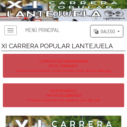
MENÚ PRINCIPAL
GALEGO
XI CARRERA POPULAR LANTEJUELA
O PRAZO DE INSCRICIÓNS
ESTÁ CERRADO
O prazo de inscrición ao evento finalizou o xoves 28 maio 2026 23:59
ESTE EVENTO
YA FOI CELEBRADO
O evento celebrouse o día sábado 13 xuño 2026 21:00