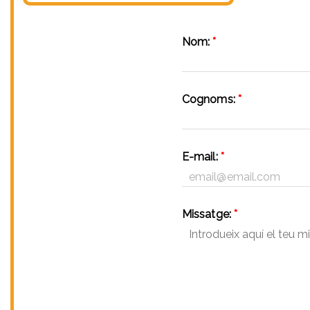
Nom:
*
Cognoms:
*
E-mail:
*
Missatge:
*