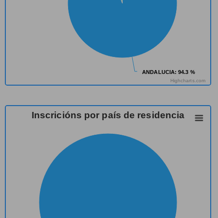
ANDALUCIA
ANDALUCIA
: 94.3 %
: 94.3 %
Highcharts.com
Inscricións por país de residencia