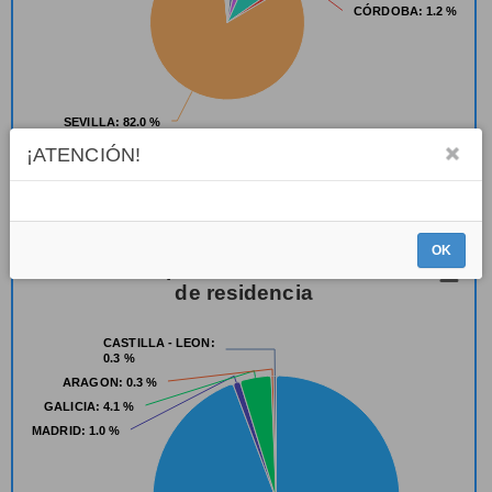
CÓRDOBA
CÓRDOBA
: 1.2 %
: 1.2 %
SEVILLA
SEVILLA
: 82.0 %
: 82.0 %
¡ATENCIÓN!
Highcharts.com
OK
Inscricións por comunidade autónoma
de residencia
CASTILLA - LEON
CASTILLA - LEON
:
:
0.3 %
0.3 %
ARAGON
ARAGON
: 0.3 %
: 0.3 %
GALICIA
GALICIA
: 4.1 %
: 4.1 %
MADRID
MADRID
: 1.0 %
: 1.0 %