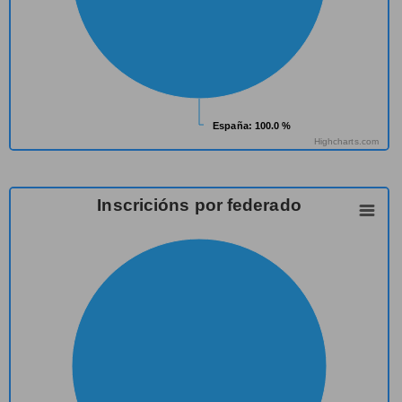
España
España
: 100.0 %
: 100.0 %
Highcharts.com
Inscricións por federado