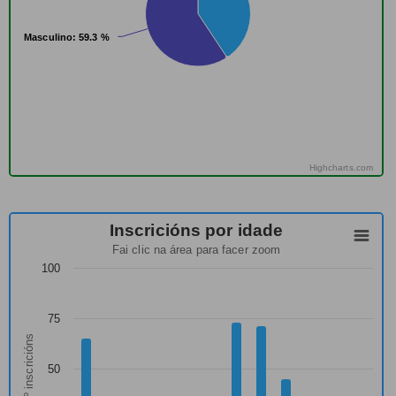
Masculino
Masculino
: 59.3 %
: 59.3 %
Highcharts.com
Inscricións por idade
Fai clic na área para facer zoom
100
75
Nº inscricións
50