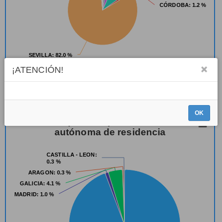
CÓRDOBA
CÓRDOBA
: 1.2 %
: 1.2 %
SEVILLA
SEVILLA
: 82.0 %
: 82.0 %
¡ATENCIÓN!
Highcharts.com
OK
Inscripciones por comunidad
autónoma de residencia
CASTILLA - LEON
CASTILLA - LEON
:
:
0.3 %
0.3 %
ARAGON
ARAGON
: 0.3 %
: 0.3 %
GALICIA
GALICIA
: 4.1 %
: 4.1 %
MADRID
MADRID
: 1.0 %
: 1.0 %