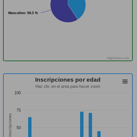
Masculino
Masculino
: 59.3 %
: 59.3 %
Highcharts.com
Inscripciones por edad
Haz clic en el area para hacer zoom
100
75
Nº inscripciones
50