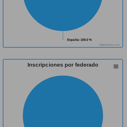
España
España
: 100.0 %
: 100.0 %
Highcharts.com
Inscripciones por federado