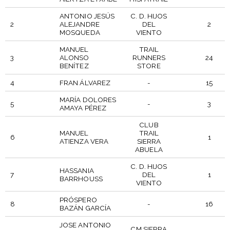
ANTONIO JESÚS
C. D. HIJOS
2
ALEJANDRE
DEL
2
MOSQUEDA
VIENTO
MANUEL
TRAIL
3
ALONSO
RUNNERS
24
BENÍTEZ
STORE
4
FRAN ÁLVAREZ
-
15
MARÍA DOLORES
5
-
3
AMAYA PÉREZ
CLUB
MANUEL
TRAIL
6
1
ATIENZA VERA
SIERRA
ABUELA
C. D. HIJOS
HASSANIA
7
DEL
1
BARRHOUSS
VIENTO
PRÓSPERO
8
-
16
BAZÁN GARCÍA
JOSE ANTONIO
CM SIERRA