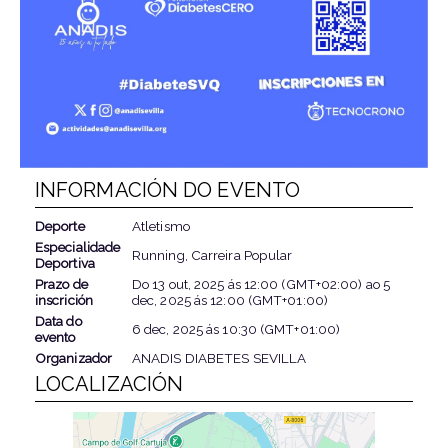
INFORMACIÓN DO EVENTO
Deporte
Atletismo
Especialidade
Running, Carreira Popular
Deportiva
Prazo de
Do
13 out, 2025
ás
12:00 (GMT+02:00)
ao
5
inscrición
dec, 2025
ás
12:00 (GMT+01:00)
Data do
6 dec, 2025
ás
10:30 (GMT+01:00)
evento
Organizador
ANADIS DIABETES SEVILLA
LOCALIZACIÓN