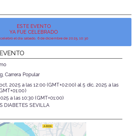
ESTE EVENTO
YA FUE CELEBRADO
 celebró el día sábado, 6 de diciembre de 2025, 10:30
 EVENTO
smo
g, Carrera Popular
oct. 2025
a las
12:00 (GMT+02:00)
al
5 dic. 2025
a las
(GMT+01:00)
2025
a las
10:30 (GMT+01:00)
S DIABETES SEVILLA