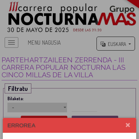
MENU NAGUSIA
EUSKARA
PARTEHARTZAILEEN ZERRENDA - III
CARRERA POPULAR NOCTURNA LAS
CINCO MILLAS DE LA VILLA
Filtratu
Bilaketa:
ERROREA
PARTEHARTZAILEA
NAZIONALITATEA
FEDERATUA
KUOTA
EGOERA