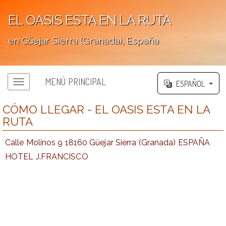
EL OASIS ESTA EN LA RUTA
en Güejar Sierra (Granada), España
';
MENÚ PRINCIPAL
ESPAÑOL
CÓMO LLEGAR - EL OASIS ESTA EN LA
RUTA
Calle Molinos 9 18160 Güejar Sierra (Granada) ESPAÑA
HOTEL J.FRANCISCO