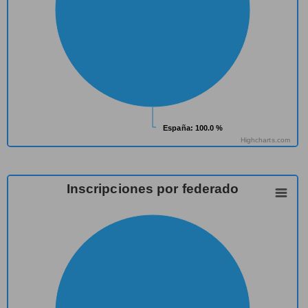
España
España
: 100.0 %
: 100.0 %
Highcharts.com
Inscripciones por federado