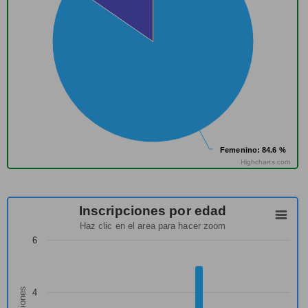
Femenino
Femenino
: 84.6 %
: 84.6 %
Highcharts.com
Inscripciones por edad
Haz clic en el area para hacer zoom
6
4