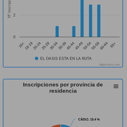
Nº inscripciones
2
0
16-19
30-34
45-49
60-64
16<
25-29
40-44
55-59
20-24
35-39
50-54
65+
EL OASIS ESTA EN LA RUTA
Highcharts.com
Inscripciones por provincia de
residencia
CÁDIZ
CÁDIZ
: 15.4 %
: 15.4 %