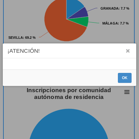
GRANADA
GRANADA
: 7.7 %
: 7.7 %
MÁLAGA
MÁLAGA
: 7.7 %
: 7.7 %
SEVILLA
SEVILLA
: 69.2 %
: 69.2 %
¡ATENCIÓN!
Highcharts.com
OK
Inscripciones por comunidad
autónoma de residencia