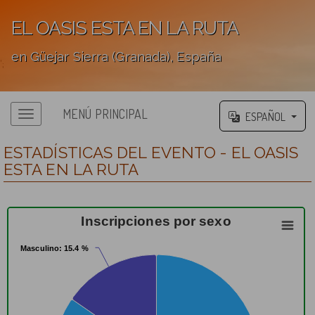
EL OASIS ESTA EN LA RUTA
en Güejar Sierra (Granada), España
';
MENÚ PRINCIPAL
ESPAÑOL
ESTADÍSTICAS DEL EVENTO - EL OASIS
ESTA EN LA RUTA
Inscripciones por sexo
Masculino
Masculino
: 15.4 %
: 15.4 %