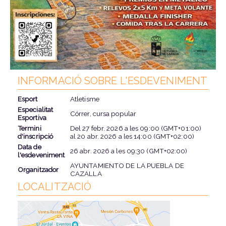
INFORMACIÓ SOBRE L'ESDEVENIMENT
Esport
Atletisme
Especialitat
Córrer, cursa popular
Esportiva
Termini
Del
27 febr. 2026
a les
09:00 (GMT+01:00)
d'inscripció
al
20 abr. 2026
a les
14:00 (GMT+02:00)
Data de
26 abr. 2026
a les
09:30 (GMT+02:00)
l'esdeveniment
AYUNTAMIENTO DE LA PUEBLA DE
Organitzador
CAZALLA
LOCALITZACIÓ