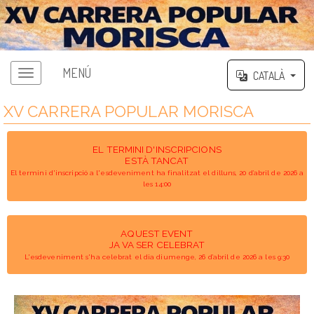
MENÚ
CATALÀ
XV CARRERA POPULAR MORISCA
EL TERMINI D'INSCRIPCIONS
ESTÀ TANCAT
El termini d'inscripció a l'esdeveniment ha finalitzat el dilluns, 20 d’abril de 2026 a
les 14:00
AQUEST EVENT
JA VA SER CELEBRAT
L'esdeveniment s'ha celebrat el dia diumenge, 26 d’abril de 2026 a les 9:30