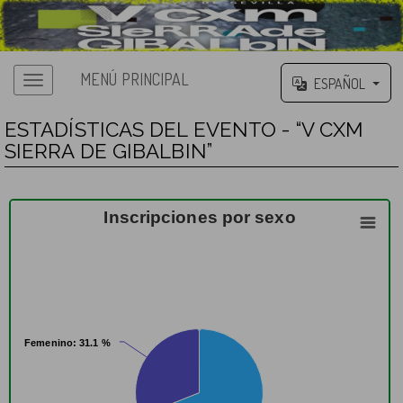
MENÚ PRINCIPAL
ESPAÑOL
ESTADÍSTICAS DEL EVENTO - “V CXM
SIERRA DE GIBALBIN”
Inscripciones por sexo
Femenino
Femenino
: 31.1 %
: 31.1 %