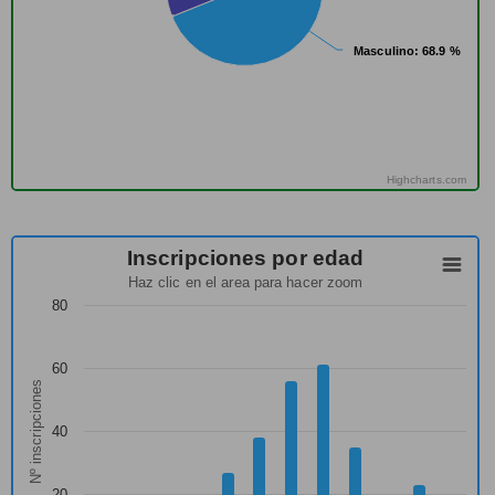
Masculino
Masculino
: 68.9 %
: 68.9 %
Highcharts.com
Inscripciones por edad
Haz clic en el area para hacer zoom
80
60
Nº inscripciones
40
20