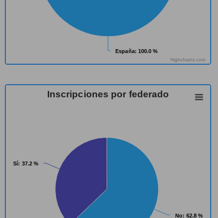
España
España
: 100.0 %
: 100.0 %
Highcharts.com
Inscripciones por federado
Sí
Sí
: 37.2 %
: 37.2 %
No
No
: 62.8 %
: 62.8 %