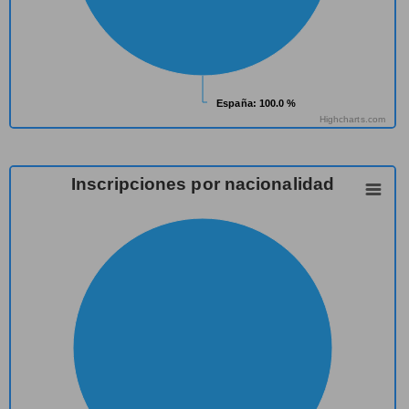
España
España
: 100.0 %
: 100.0 %
Highcharts.com
Inscripciones por nacionalidad