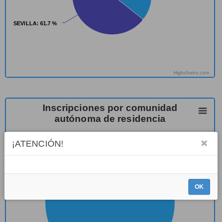
SEVILLA
SEVILLA
: 61.7 %
: 61.7 %
Highcharts.com
Inscripciones por comunidad
autónoma de residencia
¡ATENCIÓN!
OK