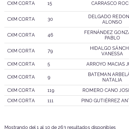
CXM CORTA
15
CARRASCO ROC
DELGADO REDO
CXM CORTA
30
ALONSO
FERNÁNDEZ GONZ
CXM CORTA
46
PABLO
HIDALGO SÁNCH
CXM CORTA
79
VANESSA
CXM CORTA
5
ARROYO MACIAS 
BATEMAN ARBEL
CXM CORTA
9
NATALIA
CXM CORTA
119
ROMERO CANO JOS
CXM CORTA
111
PINO GUTIÉRREZ A
MODALIDAD
DORSAL
PARTICIPANTE
Mostrando del 1 al 10 de 263 resultados disponibles