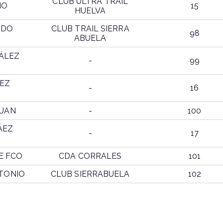
CLUB ULTRA TRAIL
IO
15
HUELVA
NDO
CLUB TRAIL SIERRA
98
ABUELA
ÁLEZ
-
99
EZ
-
16
JUAN
-
100
ÁEZ
-
17
E FCO
CDA CORRALES
101
NTONIO
CLUB SIERRABUELA
102
PUESTO
CLUB
CATEGORIA