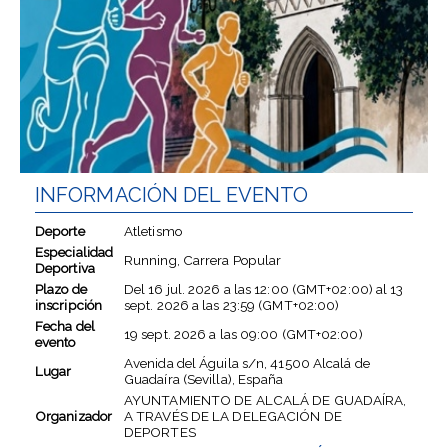
INFORMACIÓN DEL EVENTO
Deporte
Atletismo
Especialidad
Running, Carrera Popular
Deportiva
Plazo de
Del
16 jul. 2026
a las
12:00 (GMT+02:00)
al
13
inscripción
sept. 2026
a las
23:59 (GMT+02:00)
Fecha del
19 sept. 2026
a las
09:00 (GMT+02:00)
evento
Avenida del Águila s/n, 41500 Alcalá de
Lugar
Guadaíra (Sevilla), España
AYUNTAMIENTO DE ALCALÁ DE GUADAÍRA,
Organizador
A TRAVÉS DE LA DELEGACIÓN DE
DEPORTES