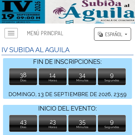
MENÚ PRINCIPAL
ESPAÑOL
IV SUBIDA AL AGUILA
FIN DE INSCRIPCIONES:
38
14
34
8
Días
Horas
Minutos
Segundos
DOMINGO, 13 DE SEPTIEMBRE DE 2026, 23:59
INICIO DEL EVENTO:
43
23
35
8
Días
Horas
Minutos
Segundos