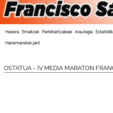
Hasiera
Emaitzak
Partehartzaileak
Arautegia
Estatisti
Harremanetan jarri
OSTATUA - IV MEDIA MARATON FRA