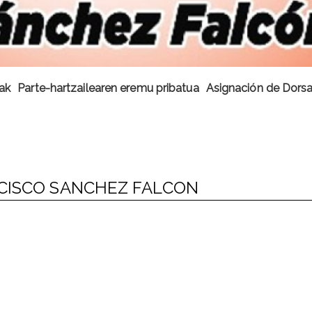
kak
Parte-hartzailearen eremu pribatua
Asignación de Dorsa
NCISCO SANCHEZ FALCON