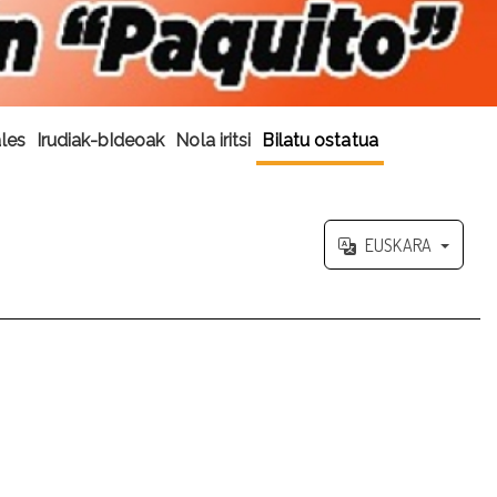
les
Irudiak-bIdeoak
Nola iritsi
Bilatu ostatua
EUSKARA