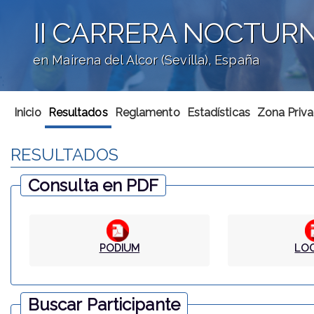
II CARRERA NOCTUR
en Mairena del Alcor (Sevilla), España
';
Inicio
Resultados
Reglamento
Estadísticas
Zona Priva
RESULTADOS
Consulta en PDF
PODIUM
LO
Buscar Participante