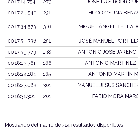
00:17:14.754
273
JOSÉ LUIS RODRÍGU
00:17:29.540
231
HUGO OSUNA BENA
00:17:34.573
316
MIGUEL ÁNGEL TELLAD
00:17:59.736
251
JOSÉ MANUEL PORTILL
00:17:59.779
138
ANTONIO JOSE JAREÑO
00:18:23.761
186
ANTONIO MARTÍNEZ
00:18:24.184
185
ANTONIO MARTÍN 
00:18:27.083
301
MANUEL JESUS SÁNCHE
00:18:31.301
201
FABIO MORA MAR
TIEMPO
DORSAL
PARTICIPANT
Mostrando del 1 al 10 de 314 resultados disponibles