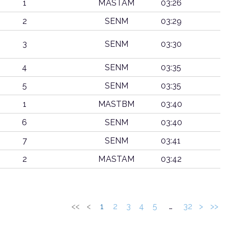
1
MASTAM
03:26
2
SENM
03:29
3
SENM
03:30
4
SENM
03:35
5
SENM
03:35
1
MASTBM
03:40
6
SENM
03:40
7
SENM
03:41
2
MASTAM
03:42
PUESTO
CATEGORIA
RITMO KM
CATEGORIA
<<
<
1
2
3
4
5
…
32
>
>>