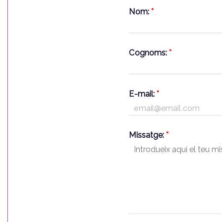
Nom:
*
Cognoms:
*
E-mail:
*
Missatge:
*