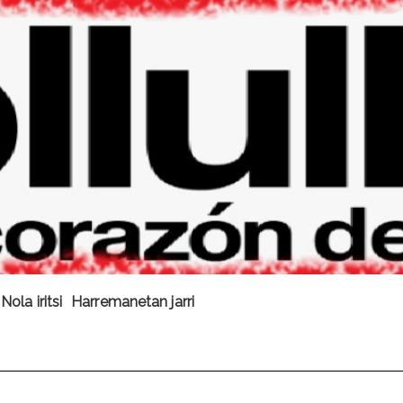
Nola iritsi
Harremanetan jarri