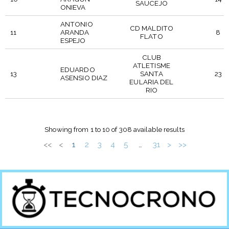
SAUCEJO
ONIEVA
ANTONIO
CD MALDITO
11
ARANDA
8
FLATO
ESPEJO
CLUB
ATLETISME
EDUARDO
13
SANTA
23
ASENSIO DIAZ
EULARIA DEL
RIO
BIB
PUEST
PARTICIPANT
CLUB
NUMBER
CATEGO
Showing from 1 to 10 of 308 available results
<<
<
1
2
3
4
5
31
>
>>
…