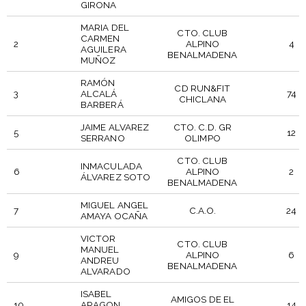
GIRONA
MARIA DEL
CTO. CLUB
CARMEN
2
ALPINO
4
AGUILERA
BENALMADENA
MUÑOZ
RAMÓN
CD RUN&FIT
3
ALCALÁ
74
CHICLANA
BARBERÁ
JAIME ALVAREZ
CTO. C.D. GR
5
12
SERRANO
OLIMPO
CTO. CLUB
INMACULADA
6
ALPINO
2
ÁLVAREZ SOTO
BENALMADENA
MIGUEL ANGEL
7
C.A.O.
24
AMAYA OCAÑA
VICTOR
CTO. CLUB
MANUEL
9
ALPINO
6
ANDREU
BENALMADENA
ALVARADO
ISABEL
AMIGOS DE EL
10
ARAGON
14